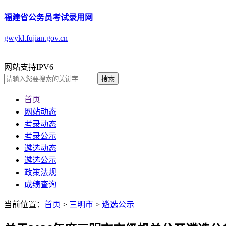
福建省公务员考试录用网
gwykl.fujian.gov.cn
网站支持IPV6
搜索
首页
网站动态
考录动态
考录公示
遴选动态
遴选公示
政策法规
成绩查询
当前位置：
首页
>
三明市
>
遴选公示