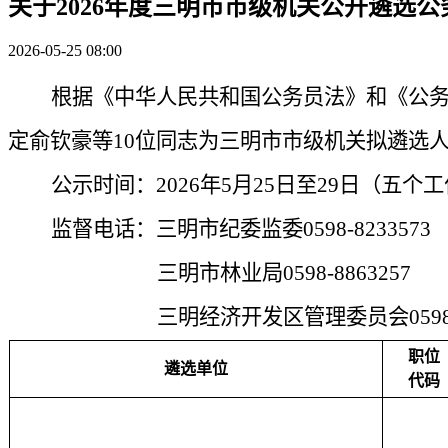
关于2026年度三明市市级机关公开遴选
2026-05-25 08:00
根据《中华人民共和国公务员法》和《公
定
俞钦豪
等
10
位同志
为三明市市级机关拟遴选
公示时间：202
6
年
5
月
25
日至
29
日（五个工
监督电话：
三明市纪委监委0598-8233573
三明市林业局0598-8863257
三明经济开发区管理委员会0598-8
职位
遴选单位
代码