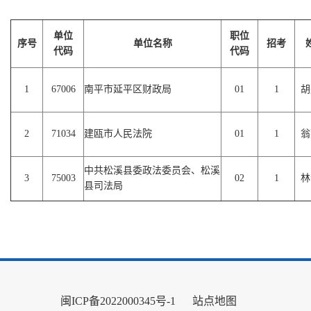
单位
职位
序号
单位名称
招考
代码
代码
1
67006
南平市延平区财政局
01
1
胡
2
71034
建瓯市人民法院
01
1
翁
中共松溪县委政法委员会、松溪
3
75003
02
1
林
县司法局
闽ICP备2022000345号-1
站点地图